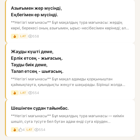
Азығымен жер мүсінді,
Еңбегімен ер мүсінді.
**Негізгі мағынасы** Бұл мақалдың тура мағынасы: жердің
көркі, берекесі оның азығымен, ырыс-несібесімен көрінеді; ал
ер...
558
LAT
Жауды күшті деме,
Ерлік етсең - жығасың.
Тауды биік деме,
Талап етсең - шығасың.
**Негізгі мағынасы** Бұл мақал адамды қорқыныштан
қаймықпауға, қиындықты жеңуге шақырады. Бірінші жолда
жаудың күшін асы...
554
LAT
Шешінген судан тайынбас.
**Негізгі мағынасы** Бұл мақалдың тура мағынасы — киімін
шешіп, суға түсуге бел буған адам енді суға кіруден
тартынбайды...
4
554
LAT