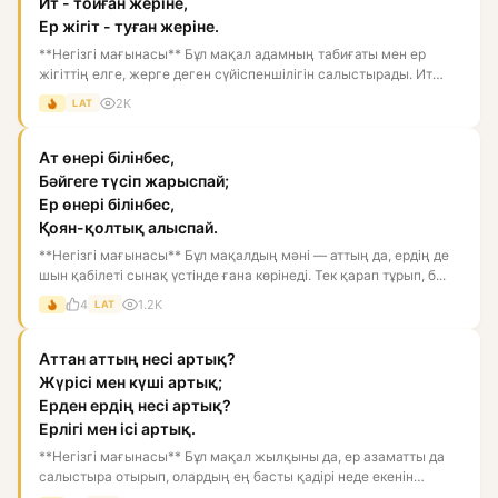
Ит - тойған жеріне,
Ер жігіт - туған жеріне.
**Негізгі мағынасы** Бұл мақал адамның табиғаты мен ер
жігіттің елге, жерге деген сүйіспеншілігін салыстырады. Ит
тойған...
2K
LAT
Ат өнері білінбес,
Бәйгеге түсіп жарыспай;
Ер өнері білінбес,
Қоян-қолтық алыспай.
**Негізгі мағынасы** Бұл мақалдың мәні — аттың да, ердің де
шын қабілеті сынақ үстінде ғана көрінеді. Тек қарап тұрып, б...
4
1.2K
LAT
Аттан аттың несі артық?
Жүрісі мен күші артық;
Ерден ердің несі артық?
Ерлігі мен ісі артық.
**Негізгі мағынасы** Бұл мақал жылқыны да, ер азаматты да
салыстыра отырып, олардың ең басты қадірі неде екенін
көрсетед...