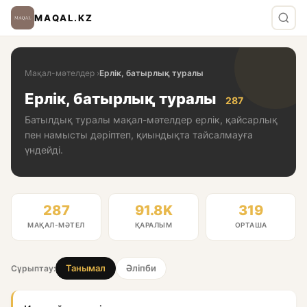
MAQAL.KZ
Мақал-мәтелдер
›
Ерлік, батырлық туралы
Ерлік, батырлық туралы
287
Батылдық туралы мақал-мәтелдер ерлік, қайсарлық
пен намысты дәріптеп, қиындықта тайсалмауға
үндейді.
287
91.8K
319
МАҚАЛ-МӘТЕЛ
ҚАРАЛЫМ
ОРТАША
Танымал
Әліпби
Сұрыптау: