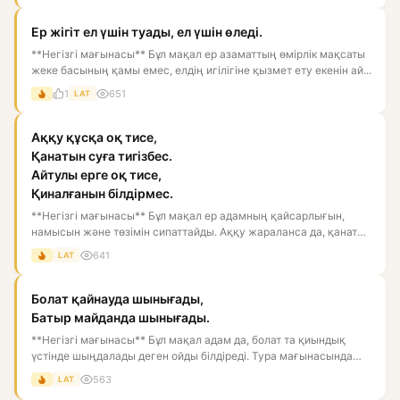
Ер жігіт ел үшін туады, ел үшін өледі.
**Негізгі мағынасы** Бұл мақал ер азаматтың өмірлік мақсаты
жеке басының қамы емес, елдің игілігіне қызмет ету екенін ай...
1
651
LAT
Аққу құсқа оқ тисе,
Қанатын суға тигізбес.
Айтулы ерге оқ тисе,
Қиналғанын білдірмес.
**Негізгі мағынасы** Бұл мақал ер адамның қайсарлығын,
намысын және төзімін сипаттайды. Аққу жараланса да, қанатын
суға...
641
LAT
Болат қайнауда шынығады,
Батыр майданда шынығады.
**Негізгі мағынасы** Бұл мақал адам да, болат та қиындық
үстінде шыңдалады деген ойды білдіреді. Тура мағынасында
болат...
563
LAT