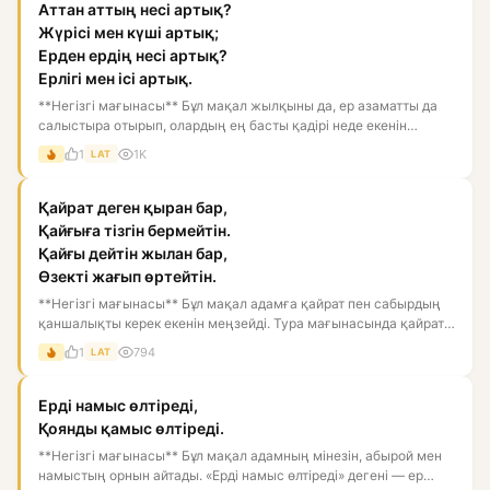
Аттан аттың несі артық?
Жүрісі мен күші артық;
Ерден ердің несі артық?
Ерлігі мен ісі артық.
**Негізгі мағынасы** Бұл мақал жылқыны да, ер азаматты да
салыстыра отырып, олардың ең басты қадірі неде екенін
көрсетед...
1
1K
LAT
Қайрат деген қыран бар,
Қайғыға тізгін бермейтін.
Қайғы дейтін жылан бар,
Өзекті жағып өртейтін.
**Негізгі мағынасы** Бұл мақал адамға қайрат пен сабырдың
қаншалықты керек екенін меңзейді. Тура мағынасында қайрат
— қы...
1
794
LAT
Ерді намыс өлтіреді,
Қоянды қамыс өлтіреді.
**Негізгі мағынасы** Бұл мақал адамның мінезін, абырой мен
намыстың орнын айтады. «Ерді намыс өлтіреді» дегені — ер