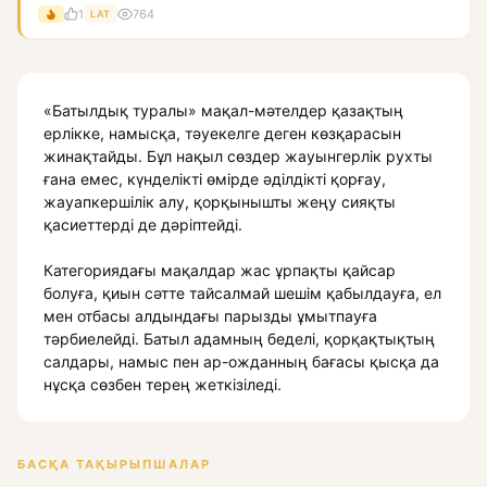
жігі...
1
764
LAT
«Батылдық туралы» мақал-мәтелдер қазақтың
ерлікке, намысқа, тәуекелге деген көзқарасын
жинақтайды. Бұл нақыл сөздер жауынгерлік рухты
ғана емес, күнделікті өмірде әділдікті қорғау,
жауапкершілік алу, қорқынышты жеңу сияқты
қасиеттерді де дәріптейді.
Категориядағы мақалдар жас ұрпақты қайсар
болуға, қиын сәтте тайсалмай шешім қабылдауға, ел
мен отбасы алдындағы парызды ұмытпауға
тәрбиелейді. Батыл адамның беделі, қорқақтықтың
салдары, намыс пен ар-ожданның бағасы қысқа да
нұсқа сөзбен терең жеткізіледі.
БАСҚА ТАҚЫРЫПШАЛАР