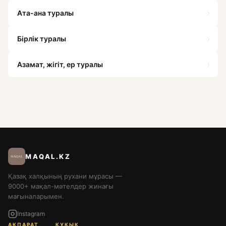
›
Ата-ана туралы
›
Бірлік туралы
›
Азамат, жігіт, ер туралы
MAQAL.KZ
Қазақ халқының рухани мұрасы —
9000+ мақал-мәтелдер жинағы
мағыналарымен.
Instagram
АҚПАРАТ
ҚҰҚЫҚ