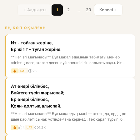
Алдыңғы
1
2
...
20
Келесі
ЕҢ КӨП ОҚЫЛҒАН
Ит - тойған жеріне,
Ер жігіт - туған жеріне.
**Негізгі мағынасы** Бұл мақал адамның табиғаты мен ер
жігіттің елге, жерге деген сүйіспеншілігін салыстырады. Ит
тойған...
2K
LAT
Ат өнері білінбес,
Бәйгеге түсіп жарыспай;
Ер өнері білінбес,
Қоян-қолтық алыспай.
**Негізгі мағынасы** Бұл мақалдың мәні — аттың да, ердің де
шын қабілеті сынақ үстінде ғана көрінеді. Тек қарап тұрып, б...
4
1.2K
LAT