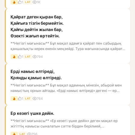
1
1K
LAT
Қайрат деген қыран бар,
Қайғыға тізгін бермейтін.
Қайғы дейтін жылан бар,
Өзекті жағып өртейтін.
**Негізгі мағынасы** Бұл мақал адамға қайрат пен сабырдың
қаншалықты керек екенін меңзейді. Тура мағынасында қайрат
— қы...
1
794
LAT
Ерді намыс өлтіреді,
Қоянды қамыс өлтіреді.
**Негізгі мағынасы** Бұл мақал адамның мінезін, абырой мен
намыстың орнын айтады. «Ерді намыс өлтіреді» дегені — ер
жігі...
1
764
LAT
Ер кезегі үшке дейін.
**Негізгі мағынасы** «Ер кезегі үшке дейін» деген мақал ер
жігіттің намысы сыналатын сәтте бірден берілмей,
қарсыласуға,...
756
LAT