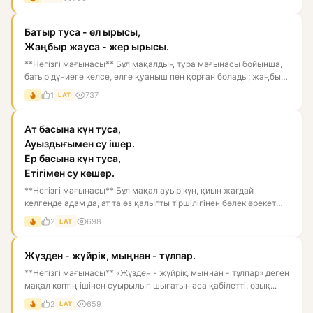
Батыр туса - ел ырысы,
Жаңбыр жауса - жер ырысы.
**Негізгі мағынасы** Бұл мақалдың тура мағынасы бойынша,
батыр дүниеге келсе, елге қуаныш пен қорған болады; жаңбыр
жаус...
1
737
LAT
Ат басына күн туса,
Ауыздығымен су ішер.
Ер басына күн туса,
Етігімен су кешер.
**Негізгі мағынасы** Бұл мақал ауыр күн, қиын жағдай
келгенде адам да, ат та өз қалыпты тіршілігінен бөлек әрекет
етуге...
2
698
LAT
Жүзден - жүйрік, мыңнан - тұлпар.
**Негізгі мағынасы** «Жүзден - жүйрік, мыңнан - тұлпар» деген
мақал көптің ішінен суырылып шығатын аса қабілетті, озық...
2
659
LAT