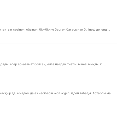
ақтың сөзінен, ойынан, бір-біріне берген бағасынан білінеді дегенді...
яды: егер ер-азамат болсаң, елге пайдаң тиетін, мінезі мықты, ісі...
қыр да, ер адам да өз несібесін жол жүріп, іздеп табады. Астарлы ма...