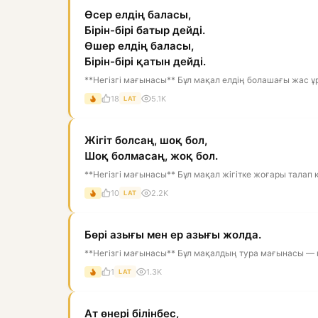
Өсер елдің баласы,
Бірін-бірі батыр дейді.
Өшер елдің баласы,
Бірін-бірі қатын дейді.
**Негізгі мағынасы** Бұл мақал елдің болашағы жас ұрп
18
5.1K
LAT
Жігіт болсаң, шоқ бол,
Шоқ болмасаң, жоқ бол.
**Негізгі мағынасы** Бұл мақал жігітке жоғары талап қо
10
2.2K
LAT
Бөрі азығы мен ер азығы жолда.
**Негізгі мағынасы** Бұл мақалдың тура мағынасы — қас
1
1.3K
LAT
Ат өнері білінбес,