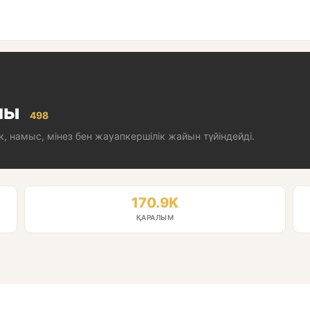
алы
498
к, намыс, мінез бен жауапкершілік жайын түйіндейді.
170.9K
ҚАРАЛЫМ