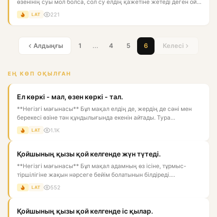
өзенінің суы мол болса, сол су елдің қажетіне жетеді деген ой.
Ас...
221
LAT
Алдыңғы
1
...
4
5
6
Келесі
ЕҢ КӨП ОҚЫЛҒАН
Ел көркі - мал, өзен көркі - тал.
**Негізгі мағынасы** Бұл мақал елдің де, жердің де сәні мен
берекесі өзіне тән құндылығында екенін айтады. Тура
мағынада...
1.1K
LAT
Қойшының қызы қой келгенде жүн түтеді.
**Негізгі мағынасы** Бұл мақал адамның өз ісіне, тұрмыс-
тіршілігіне жақын нәрсеге бейім болатынын білдіреді.
Қойшының қы...
552
LAT
Қойшының қызы қой келгенде іс қылар.