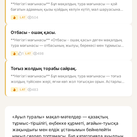
**Негізгі мағынасы** Бұл мақалдың тура мағынасы — қой
бағатын адамның қызы қойдың келуін күтіп, мал шаруасына
қатысты іс...
504
LAT
Отбасы - ошақ қасы.
**Негізгі мағынасы** «Отбасы - ошақ қасы» деген мақалдың
тура мағынасы — отбасының жылуы, берекесі мен тұрмысы
үйдің ош...
1
498
LAT
Тоғыз жолдың торабы сайрақ.
**Негізгі мағынасы** Бұл мақалдың тура мағынасы — тоғыз
жолдың түйіскен жері, яғни көп жол тоғысқан орын. Астарлы
мағына...
483
LAT
«Ауыл туралы» мақал-мәтелдер — қазақтың
тұрмыс-тіршілігі, еңбекке құрметі, ағайын-туысқа
жақындығы мен елдік ұстанымын бейнелейтін
нақыл сөздер топтамасы. Бұл категорияда ауылдың