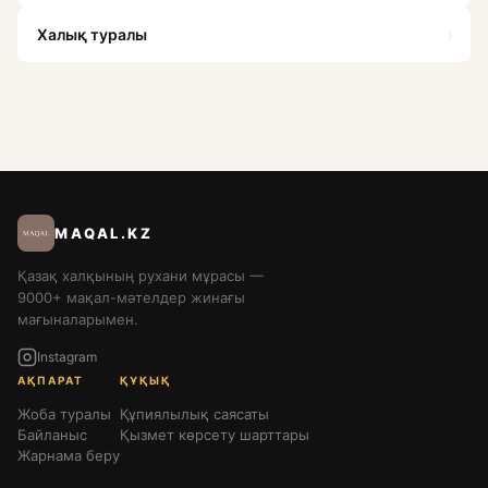
›
Халық туралы
MAQAL.KZ
Қазақ халқының рухани мұрасы —
9000+ мақал-мәтелдер жинағы
мағыналарымен.
Instagram
АҚПАРАТ
ҚҰҚЫҚ
Жоба туралы
Құпиялылық саясаты
Байланыс
Қызмет көрсету шарттары
Жарнама беру