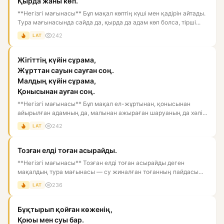
Қырда жаны көп.
**Негізгі мағынасы** Бұл мақал көптің күші мен қадірін айтады.
Тура мағынасында сайда да, қырда да адам көп болса, тірші...
242
LAT
Жігіттің күйін сұрама,
Жұрттан сауын сауған соң.
Малдың күйін сұрама,
Қонысынан ауған соң.
**Негізгі мағынасы** Бұл мақал ел-жұртынан, қонысынан
айырылған адамның да, малынан ажыраған шаруаның да хәлі
ауыр болат...
242
LAT
Тозған елді тоған асырайды.
**Негізгі мағынасы** Тозған елді тоған асырайды деген
мақалдың тура мағынасы — су жиналған тоғанның пайдасы
көп, ол айна...
236
LAT
Бұқтырып қойған көженің,
Қоюы мен суы бар.