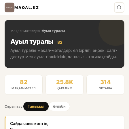
MAQAL.KZ
Мақал-мәтелдер
›
Ауыл туралы
Ауыл туралы
82
Ауыл туралы мақал-мәтелдер: ел бірлігі, еңбек, салт-
дәстүр мен ауыл тіршілігінің даналығын жинақтайды.
82
25.8K
314
МАҚАЛ-МӘТЕЛ
ҚАРАЛЫМ
ОРТАША
Танымал
Әліпби
Сұрыптау:
Сайда саны көптің