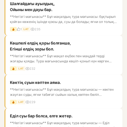
Шалғайдағы ауылдың,
Ойыны мен дауы бар.
**Негізгі мағынасы** Бұл мақалдың тура мағынасы: бұқтырып
қойған көженің ішінде қоюы да, суы да болады; яғни ол толық
пі...
1
235
LAT
Көшпелі елдің қоры болғанша,
Егінші елдің зоры бол.
**Негізгі мағынасы** Бұл мақал еңбек пен маңдай терді
жоғары қояды. Тура мағынасында көшіп-қонып күн көрген
елдің қоры,...
232
LAT
Көктің суын көптен аяма.
**Негізгі мағынасы** Бұл мақалдың тура мағынасы — көктен
жауған суды, яғни табиғат сыйын халық көптен бөліп
пайдаланудан...
229
LAT
Еділ суы бар болса, елге жетер.
**Негізгі мағынасы** Бұл мақалдың тура мағынасы — Еділ