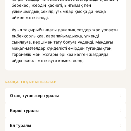
берекесі, жердің қасиеті, ынтымақ пен
ұйымшылдық секілді ұғымдар қысқа да нұсқа
оймен жеткізіледі.
Ауыл тақырыбындағы даналық сөздер жас ұрпақты
еңбекқорлыққа, қарапайымдыққа, үлкенді
сыйлауға, көршімен тату болуға үндейді. Мұндағы
мақал-мәтелдер күнделікті өмірден туғандықтан,
тәрбиелік мәні жоғары әрі кез келген жағдайда
ойды әсерлі жеткізуге көмектеседі.
БАСҚА ТАҚЫРЫПШАЛАР
›
Отан, туған жер туралы
›
Көрші туралы
›
Ел туралы