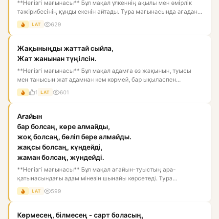
**Негізгі мағынасы** Бұл мақал үлкеннің ақылы мен өмірлік
тәжірибесінің құнды екенін айтады. Тура мағынасында ағадан
ақы...
629
LAT
Жақыныңды жаттай сыйла,
Жат жанынан түңілсін.
**Негізгі мағынасы** Бұл мақал адамға өз жақынын, туысы
мен танысын жат адамнан кем көрмей, бар ықыласпен
сыйлауды үйрет...
1
601
LAT
Ағайын
бар болсаң, көре алмайды,
жоқ болсаң, бөліп бере алмайды.
жақсы болсаң, күндейді,
жаман болсаң, жүндейді.
**Негізгі мағынасы** Бұл мақал ағайын-туыстың ара-
қатынасындағы адам мінезін шынайы көрсетеді. Тура
мағынасында, ағайын...
599
LAT
Көрмесең, білмесең - сарт боласың,