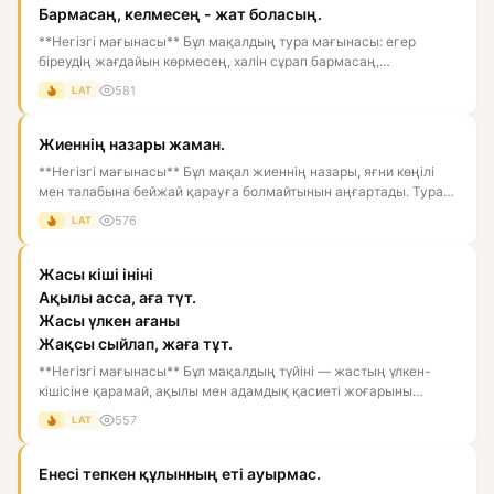
Бармасаң, келмесең - жат боласың.
**Негізгі мағынасы** Бұл мақалдың тура мағынасы: егер
біреудің жағдайын көрмесең, халін сұрап бармасаң,
араласпасаң, ол...
581
LAT
Жиеннің назары жаман.
**Негізгі мағынасы** Бұл мақал жиеннің назары, яғни көңілі
мен талабына бейжай қарауға болмайтынын аңғартады. Тура
мағын...
576
LAT
Жасы кіші ініні
Ақылы асса, аға түт.
Жасы үлкен ағаны
Жақсы сыйлап, жаға тұт.
**Негізгі мағынасы** Бұл мақалдың түйіні — жастың үлкен-
кішісіне қарамай, ақылы мен адамдық қасиеті жоғарыны
құрметтеу....
557
LAT
Енесі тепкен құлынның еті ауырмас.