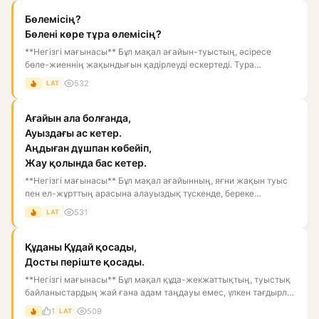
Бөлемісің?
Бөлені көре тұра өлемісің?
**Негізгі мағынасы** Бұл мақал ағайын-туыстың, әсіресе
бөле-жиеннің жақындығын қадірлеуді ескертеді. Тура
мағынасы — «бө...
532
LAT
Ағайын ала болғанда,
Ауыздағы ас кетер.
Аңдыған дұшпан көбейіп,
Жау қолында бас кетер.
**Негізгі мағынасы** Бұл мақал ағайынның, яғни жақын туыс
пен ел-жұрттың арасына алауыздық түскенде, береке
қашатынын ай...
531
LAT
Құданы Құдай қосады,
Досты періште қосады.
**Негізгі мағынасы** Бұл мақал құда-жекжаттықтың, туыстық
байланыстардың жай ғана адам таңдауы емес, үлкен тағдырлы,
мән...
1
509
LAT