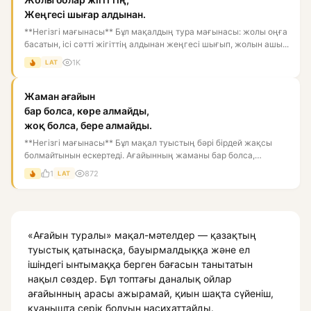
Жеңгесі шығар алдынан.
**Негізгі мағынасы** Бұл мақалдың тура мағынасы: жолы оңға
басатын, ісі сәтті жігіттің алдынан жеңгесі шығып, жолын ашы...
1K
LAT
Жаман ағайын
бар болса, көре алмайды,
жоқ болса, бере алмайды.
**Негізгі мағынасы** Бұл мақал туыстың бәрі бірдей жақсы
болмайтынын ескертеді. Ағайынның жаманы бар болса,
бауырының же...
1
872
LAT
«Ағайын туралы» мақал-мәтелдер — қазақтың
туыстық қатынасқа, бауырмалдыққа және ел
ішіндегі ынтымаққа берген бағасын танытатын
нақыл сөздер. Бұл топтағы даналық ойлар
ағайынның арасы ажырамай, қиын шақта сүйеніш,
қуанышта серік болуын насихаттайды.