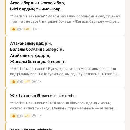
Ағасы бардың жағасы бар,
Інісі бардың тынысы бар.
**Негізгі мағынасы** Ағасы бар адам қорғансыз емес, сүйенер
тірегі, ақыл сұрайтын үлкені болады. «Жағасы бар» деу — біре...
7
2K
LAT
Ата-ананың қадірін,
Балалы болғанда білерсің.
Ағайынның қадірін,
Жалалы болғанда білерсің.
**Негізгі мағынасы** Бұл мақал ата-ана мен ағайынның шын
қадірі адам басына іс түскенде, өмірдің ауыртпалығын көргенде
а...
8
1.1K
LAT
Жеті атасын білмеген - жетесіз.
**Негізгі мағынасы** Жеті атасын білмеген адамды халық
«жетесіз» деп сынайды. Мұндағы тура мағынасы — өз тегін,
ата-баба...
3
1.1K
LAT
Жолы болар жігіттің,