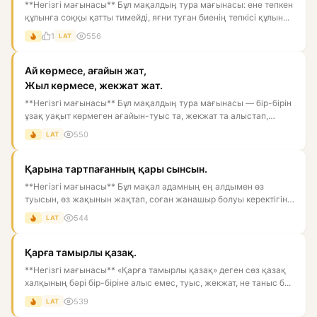
**Негізгі мағынасы** Бұл мақалдың тура мағынасы: ене тепкен
құлынға соққы қатты тимейді, яғни туған биенің тепкісі құлын...
1
556
LAT
Ай көрмесе, ағайын жат,
Жыл көрмесе, жекжат жат.
**Негізгі мағынасы** Бұл мақалдың тура мағынасы — бір-бірін
ұзақ уақыт көрмеген ағайын-туыс та, жекжат та алыстап,
салқы...
550
LAT
Қарына тартпағанның қары сынсын.
**Негізгі мағынасы** Бұл мақал адамның ең алдымен өз
туысын, өз жақынын жақтап, соған жанашыр болуы керектігін
білдіреді...
544
LAT
Қарға тамырлы қазақ.
**Негізгі мағынасы** «Қарға тамырлы қазақ» деген сөз қазақ
халқының бәрі бір-біріне алыс емес, туыс, жекжат, не таныс б...
539
LAT