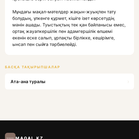
Мұндағы мақал-мәтелдер жақын-жуықпен тату
болудың, үлкенге құрмет, кішіге ізет көрсетудің
мәнін ашады. Туыстықтың тек қан байланысы емес,
ортақ жауапкершілік пен адамгершілік өлшемі
екенін еске салып, ұрпақты бірлікке, кешірімге,
ынсап пен сыйға тәрбиелейді.
БАСҚА ТАҚЫРЫПШАЛАР
›
Ата-ана туралы
MAQAL.KZ