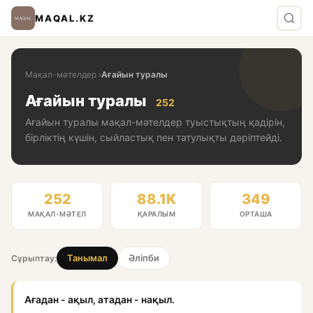
MAQAL.KZ
Мақал-мәтелдер
›
Ағайын туралы
Ағайын туралы
252
Ағайын туралы мақал-мәтелдер туыстықтың қадірін,
бірліктің күшін, сыйластық пен татулықты дәріптейді.
252
88.1K
349
МАҚАЛ-МӘТЕЛ
ҚАРАЛЫМ
ОРТАША
Танымал
Әліпби
Сұрыптау:
Ағадан - ақыл, атадан - нақыл.