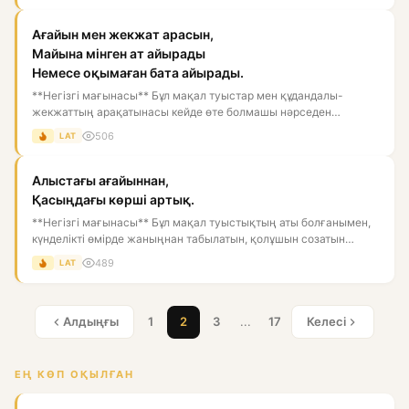
Ағайын мен жекжат арасын,
Майына мінген ат айырады
Немесе оқымаған бата айырады.
**Негізгі мағынасы** Бұл мақал туыстар мен құдандалы-
жекжаттың арақатынасы кейде өте болмашы нәрседен
бұзылатынын аңғарт...
506
LAT
Алыстағы ағайыннан,
Қасыңдағы көрші артық.
**Негізгі мағынасы** Бұл мақал туыстықтың аты болғанымен,
күнделікті өмірде жаныңнан табылатын, қолұшын созатын
көршінің...
489
LAT
Алдыңғы
1
2
3
...
17
Келесі
ЕҢ КӨП ОҚЫЛҒАН